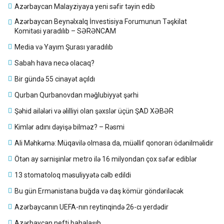
Azərbaycan Malayziyaya yeni səfir təyin edib
Azərbaycan Beynəlxalq İnvestisiya Forumunun Təşkilat
Komitəsi yaradılıb – SƏRƏNCAM
Media və Yayım Şurası yaradılıb
Sabah hava necə olacaq?
Bir gündə 55 cinayət açıldı
Qurban Qurbanovdan məğlubiyyət şərhi
Şəhid ailələri və əlilliyi olan şəxslər üçün ŞAD XƏBƏR
Kimlər adını dəyişə bilməz? – Rəsmi
Ali Məhkəmə: Müqavilə olmasa da, müəllif qonorarı ödənilməlidir
Ötən ay sərnişinlər metro ilə 16 milyondan çox səfər ediblər
13 stomatoloq məsuliyyətə cəlb edildi
Bu gün Ermənistana buğda və daş kömür göndəriləcək
Azərbaycanın UEFA-nın reytinqində 26-cı yerdədir
Azərbaycan nefti bahalaşıb