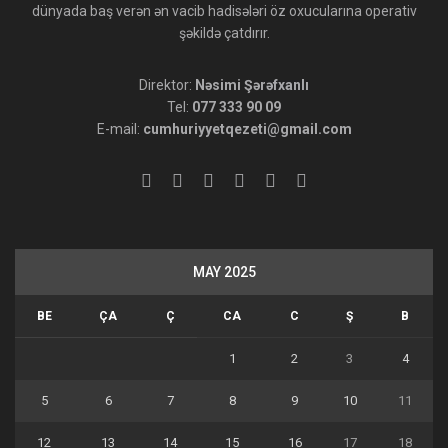
dünyada baş verən ən vacib hadisələri öz oxucularına operativ
şəkildə çatdırır.
Direktor:
Nəsimi Şərəfxanlı
Tel:
077 333 90 09
E-mail:
cumhuriyyetqezeti@gmail.com
MAY 2025
BE
ÇA
Ç
CA
C
Ş
B
1
2
3
4
5
6
7
8
9
10
11
12
13
14
15
16
17
18