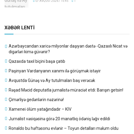
07 AVQUST 2026 / 15:45
1
XƏBƏR LENTİ
Azərbaycandan xaricə milyonlar daşıyan dəstə -Qazaxlı Nicat və
digərləri kimə güvənir?
Qazaxda taxıl biçini başa çatıb
Paşinyan Vardanyanın xanımı ilə görüşmək istəyir
Avqustda Günəş və Ay tutulmaları baş verəcək
Rəşad Məcid deputatla jurnalistə müraciət etdi: Barışın getsin!
Çimərliyə gedənlərin nəzərinə!
Xamenei ölüm yatağındadır – KİV
Jurnalist vəsiqəsinə görə 20 manatlıq ödəniş ləğv edildi
Ronaldo bu həftəsonu evlənir – Toyun detalları məlum oldu