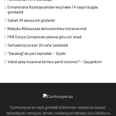
Ermənistana Azərbaycandan keçməklə 14 vaqon buğda
göndərildi
Sabah 39 dərəcə isti gözlənilir
Məleykə Abbaszadə abituriyentlərə müraciət etdi
FİFA Dünya Çempionatı planına görə üzr istədi
Sərhədimizi pozan 26 nəfər saxlanıldı
“Qarabağ”da yeni təyinatlar – Siyahı
Vahid aylıq müavinət kimlərə şamil olunmur? – Qaçqınkom
Cümhuriyyət.az saytı gündəlik bülletenlər vasitəsi ilə siyasət,
iqtisadiyyat, cəmiyyət, idman, mədəniyyət sahələri üzrə ölkədə və