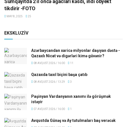
Sumqayıtda 2 il öncə ağacları kəsdi, indi obyekt
tikdirir -FOTO
MAY 8, 2025
25
EKSKLUZİV
Azərbaycandan xaricə milyonlar daşıyan dəstə -
Qazaxlı Nicat və digərləri kimə güvənir?
08 AVQUST 2026 / 16:00
11
Qazaxda taxıl biçini başa çatıb
08 AVQUST 2026 / 13:29
3
Paşinyan Vardanyanın xanımı ilə görüşmək
istəyir
07 AVQUST 2026 / 16:00
1
Avqustda Günəş və Ay tutulmaları baş verəcək