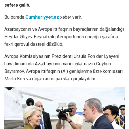
səfərə gəlib.
Bu barədə
Cumhuriyyet.az
xəbər verir.
Azərbaycanın və Avropa İttifaqının bayraqlarının dalğalandığı
Heydər Əliyev Beynəlxalq Aeroportunda qonağın şərəfinə
fəxri qarovul dəstəsi düzülüb.
Avropa Komissiyasının Prezidenti Ursula Fon der Lyayeni
hava limanında Azərbaycanın xarici işlər naziri Ceyhun
Bayramov, Avropa İttifaqının (Aİ) genişlənmə üzrə komissarı
Marta Kos və digər rəsmi şəxslər qarşılayıblar.