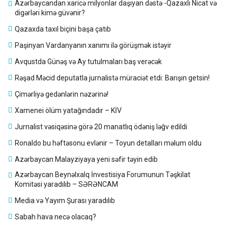
Azərbaycandan xaricə milyonlar daşıyan dəstə -Qazaxlı Nicat və
digərləri kimə güvənir?
Qazaxda taxıl biçini başa çatıb
Paşinyan Vardanyanın xanımı ilə görüşmək istəyir
Avqustda Günəş və Ay tutulmaları baş verəcək
Rəşad Məcid deputatla jurnalistə müraciət etdi: Barışın getsin!
Çimərliyə gedənlərin nəzərinə!
Xamenei ölüm yatağındadır – KİV
Jurnalist vəsiqəsinə görə 20 manatlıq ödəniş ləğv edildi
Ronaldo bu həftəsonu evlənir – Toyun detalları məlum oldu
Azərbaycan Malayziyaya yeni səfir təyin edib
Azərbaycan Beynəlxalq İnvestisiya Forumunun Təşkilat
Komitəsi yaradılıb – SƏRƏNCAM
Media və Yayım Şurası yaradılıb
Sabah hava necə olacaq?