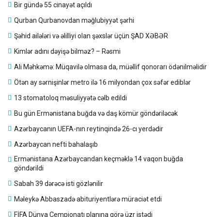
Bir gündə 55 cinayət açıldı
Qurban Qurbanovdan məğlubiyyət şərhi
Şəhid ailələri və əlilliyi olan şəxslər üçün ŞAD XƏBƏR
Kimlər adını dəyişə bilməz? – Rəsmi
Ali Məhkəmə: Müqavilə olmasa da, müəllif qonorarı ödənilməlidir
Ötən ay sərnişinlər metro ilə 16 milyondan çox səfər ediblər
13 stomatoloq məsuliyyətə cəlb edildi
Bu gün Ermənistana buğda və daş kömür göndəriləcək
Azərbaycanın UEFA-nın reytinqində 26-cı yerdədir
Azərbaycan nefti bahalaşıb
Ermənistana Azərbaycandan keçməklə 14 vaqon buğda
göndərildi
Sabah 39 dərəcə isti gözlənilir
Məleykə Abbaszadə abituriyentlərə müraciət etdi
FİFA Dünya Çempionatı planına görə üzr istədi