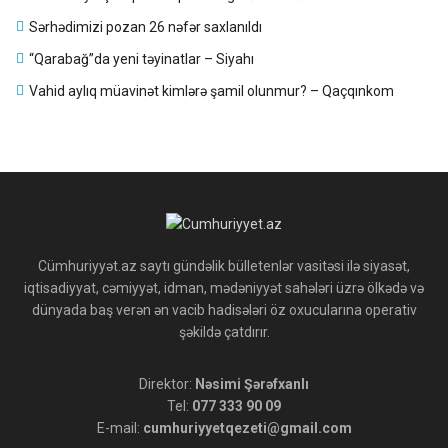
Sərhədimizi pozan 26 nəfər saxlanıldı
“Qarabağ”da yeni təyinatlar – Siyahı
Vahid aylıq müavinət kimlərə şamil olunmur? – Qaçqınkom
Cümhuriyyət.az saytı gündəlik bülletenlər vasitəsi ilə siyasət,
iqtisadiyyat, cəmiyyət, idman, mədəniyyət sahələri üzrə ölkədə və
dünyada baş verən ən vacib hadisələri öz oxucularına operativ
şəkildə çatdırır.
Direktor:
Nəsimi Şərəfxanlı
Tel:
077 333 90 09
E-mail:
cumhuriyyetqezeti@gmail.com