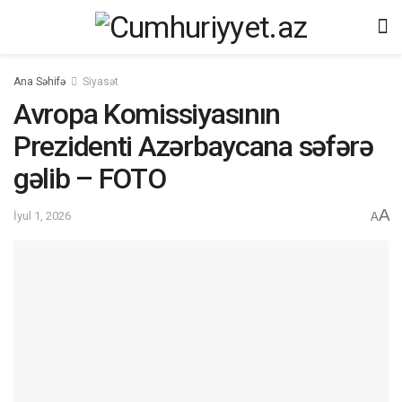
Ana Səhifə
Siyasət
Avropa Komissiyasının
Prezidenti Azərbaycana səfərə
gəlib – FOTO
A
İyul 1, 2026
A