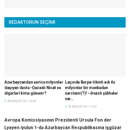
REDAKTORUN SEÇİMİ
Azərbaycandan xaricə milyonlar
Laçında Bərpa-tikinti adı ilə
daşıyan dəstə -Qazaxlı Nicat və
milyonlar bir mənbədən
digərləri kimə güvənir?
xərclənir(?)! –Əsaslı şübhələr
var…
08 AVQUST 26 / 16:00
05 AVQUST 26 / 11:43
Avropa Komissiyasının Prezidenti Ursula Fon der
Lyayen iyulun 1-də Azərbaycan Respublikasına işgüzar