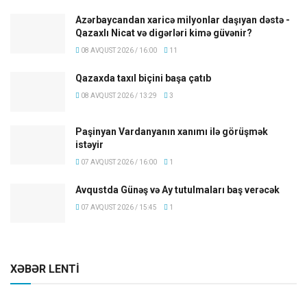
Azərbaycandan xaricə milyonlar daşıyan dəstə -
Qazaxlı Nicat və digərləri kimə güvənir?
08 AVQUST 2026 / 16:00
11
Qazaxda taxıl biçini başa çatıb
08 AVQUST 2026 / 13:29
3
Paşinyan Vardanyanın xanımı ilə görüşmək
istəyir
07 AVQUST 2026 / 16:00
1
Avqustda Günəş və Ay tutulmaları baş verəcək
07 AVQUST 2026 / 15:45
1
XƏBƏR LENTİ