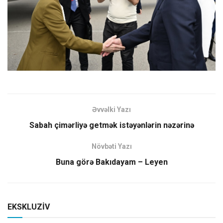
Əvvəlki Yazı
Sabah çimərliyə getmək istəyənlərin nəzərinə
Növbəti Yazı
Buna görə Bakıdayam – Leyen
EKSKLUZİV