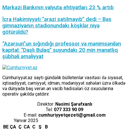
Mərkəzi Bankının valyuta ehtiyatları 23 % artıb
İcra Hakimiyyəti “ərazi satılmayıb” dedi – Bəs
gimnaziyanın stadionundakı köşklər niyə
götürüldü?
“Azərsun”un sığındığı professor və mənimsənilən
kapital: “Daşlı Bulaq” suyundakı 20 min manatlıq
şübhəli əməliyyat
Cümhuriyyət.az saytı gündəlik bülletenlər vasitəsi ilə siyasət,
iqtisadiyyat, cəmiyyət, idman, mədəniyyət sahələri üzrə ölkədə
və dünyada baş verən ən vacib hadisələri öz oxucularına
operativ şəkildə çatdırır.
Direktor:
Nəsimi Şərəfxanlı
Tel:
077 333 90 09
E-mail:
cumhuriyyetqezeti@gmail.com
Yanvar 2025
BE
ÇA
Ç
CA
C
Ş
B