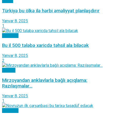
Dünya
Türkiyə bu ölkə ilə hərbi əməliyyat planlaşdırır
Yanvar 8, 2025
1
Cəmiyyət
Bu il 500 tələbə xaricdə təhsil ala biləcək
Yanvar 8, 2025
2
Manşet
Mirzoyandan anklavlarla bağlı açıqlama:
Razılaşmalar…
Yanvar 8, 2025
1
Cəmiyyət