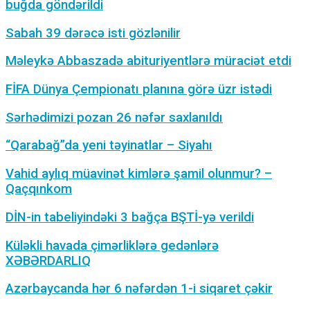
buğda göndərildi
Sabah 39 dərəcə isti gözlənilir
Məleykə Abbaszadə abituriyentlərə müraciət etdi
FİFA Dünya Çempionatı planına görə üzr istədi
Sərhədimizi pozan 26 nəfər saxlanıldı
“Qarabağ”da yeni təyinatlar – Siyahı
Vahid aylıq müavinət kimlərə şamil olunmur? –
Qaçqınkom
DİN-in tabeliyindəki 3 bağça BŞTİ-yə verildi
Küləkli havada çimərliklərə gedənlərə
XƏBƏRDARLIQ
Azərbaycanda hər 6 nəfərdən 1-i siqaret çəkir