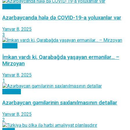
Cəmiyyət
Azərbaycanda hələ də COVID-19-a yoluxanlar var
Yanvar 8, 2025
3
Siyasət
İmkan vardı ki, Qarabağda yaşayan ermənilər… –
Mirzoyan
Yanvar 8, 2025
1
Cəmiyyət
Azərbaycan gəmilərinin saxlanılmasının detallar
Yanvar 8, 2025
2