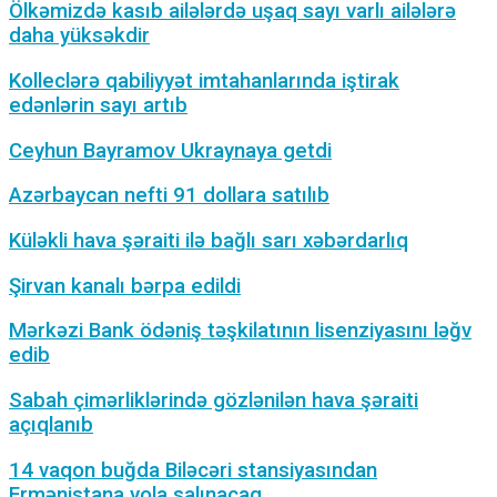
Ölkəmizdə kasıb ailələrdə uşaq sayı varlı ailələrə
daha yüksəkdir
Kolleclərə qabiliyyət imtahanlarında iştirak
edənlərin sayı artıb
Ceyhun Bayramov Ukraynaya getdi
Azərbaycan nefti 91 dollara satılıb
Küləkli hava şəraiti ilə bağlı sarı xəbərdarlıq
Şirvan kanalı bərpa edildi
Mərkəzi Bank ödəniş təşkilatının lisenziyasını ləğv
edib
Sabah çimərliklərində gözlənilən hava şəraiti
açıqlanıb
14 vaqon buğda Biləcəri stansiyasından
Ermənistana yola salınacaq