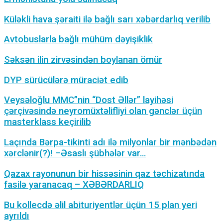
Küləkli hava şəraiti ilə bağlı sarı xəbərdarlıq verilib
Avtobuslarla bağlı mühüm dəyişiklik
Səksən ilin zirvəsindən boylanan ömür
DYP sürücülərə müraciət edib
Veysəloğlu MMC”nin “Dost Əllər” layihəsi
çərçivəsində neyromüxtəlifliyi olan gənclər üçün
masterklass keçirilib
Laçında Bərpa-tikinti adı ilə milyonlar bir mənbədən
xərclənir(?)! –Əsaslı şübhələr var…
Qazax rayonunun bir hissəsinin qaz təchizatında
fasilə yaranacaq – XƏBƏRDARLIQ
Bu kollecdə əlil abituriyentlər üçün 15 plan yeri
ayrıldı