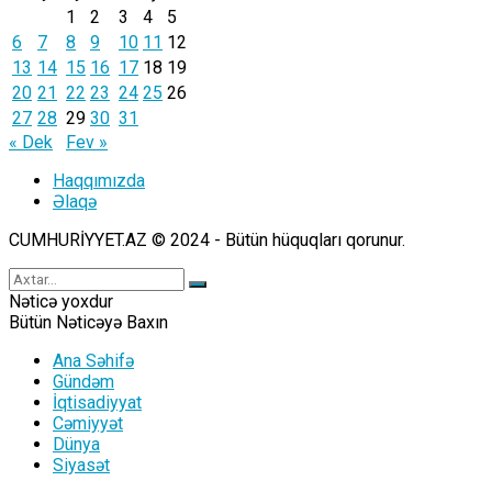
1
2
3
4
5
6
7
8
9
10
11
12
13
14
15
16
17
18
19
20
21
22
23
24
25
26
27
28
29
30
31
« Dek
Fev »
Haqqımızda
Əlaqə
CUMHURİYYET.AZ © 2024 - Bütün hüquqları qorunur.
Nəticə yoxdur
Bütün Nəticəyə Baxın
Ana Səhifə
Gündəm
İqtisadiyyat
Cəmiyyət
Dünya
Siyasət